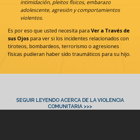
intimidación, pleitos físicos, embarazo
adolescente, agresión y comportamientos
violentos.
Es por eso que usted necesita para
Ver a Través de
sus Ojos
para ver si los incidentes relacionados con
tiroteos, bombardeos, terrorismo o agresiones
físicas pudieran haber sido traumáticos para su hijo.
SEGUIR LEYENDO ACERCA DE LA VIOLENCIA
COMUNITARIA >>>